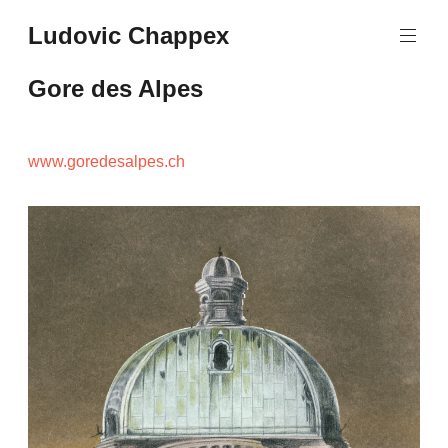
Aller
Ludovic Chappex
au
contenu
principal
Gore des Alpes
www.goredesalpes.ch