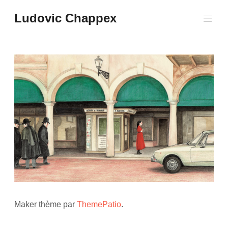
Aller
Ludovic Chappex
au
contenu
principal
Maker thème par
ThemePatio
.