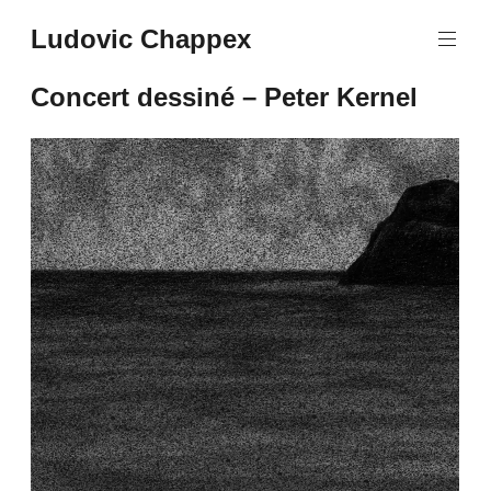
Aller
Ludovic Chappex
au
contenu
principal
Concert dessiné – Peter Kernel