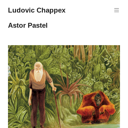
Aller
Ludovic Chappex
au
contenu
principal
Astor Pastel